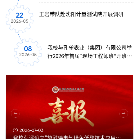
王岩带队赴沈阳计量测试院开展调研
我校在2026年辽宁省职业教育与继续教
22
24
2026-05
2026-06
育教学成果展示大赛中斩获多项佳绩
我校与孔雀表业（集团）有限公司举
我校6个项目入选职业教育自主研发
08
11
2026-05
2025-04
行2026年首届“现场工程师班”开班仪
设备成果案例
式
2025年04月11日
2026-07-03
我校获评设立“施耐德电气绿色低碳技术应用中心”
我校6个项目入选职业教育自主研发设备成果案例