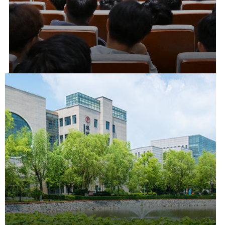
技展职教周 匠心绽芳华 ——数字商务学院2026年职业教育活动周纪实