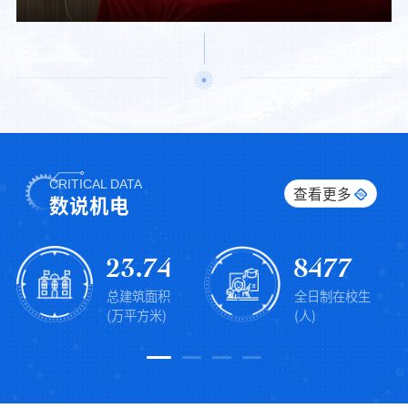
6月23日上午，党委书记吕长珂以“追求梦想 挺膺担当 为中国式现代化建设贡献青春
力量”为主题讲授思政课。讲授现场思政课上，吕长珂围绕三部分展开讲述：一是阐
述习近平总书记对大学生的殷切期望；二是引导学生认识新时代为青年成就梦想提供
的广阔机遇；三是鼓励学生以实际行动推进中国式现代化、为实现中华民族伟大复兴
贡献力量。吕长珂强调，同学们要将个人理想融入国家发展大局，锤炼过硬本领。他
指出，青年是整个社会力量中最积极、...
CRITICAL DATA
查看更多
数说机电
23.74
8477
总建筑面积
全日制在校生
(万平方米)
(人)