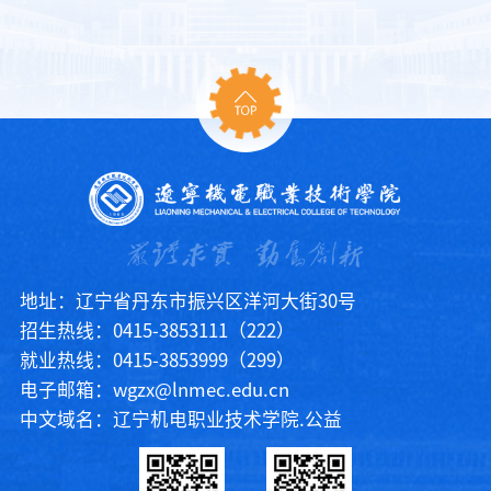
化课题过程管理，推动研究成果
与区域发展实际开展探索，将为
落地转化，...
优化高校毕业生就业工作体系、
提升就业服务质量提供理论研究
与实践参考。后续，学校将严格
推进课题研究进程，力求形成具
有实践价值的研究成果，以科研
赋能学校就业工作高质量发展。
附：立项名单序号课题名称申报
人1乡村振兴背景下大学生返乡就
业创业研究—...
地址：辽宁省丹东市振兴区洋河大街30号
招生热线：0415-3853111（222）
就业热线：0415-3853999（299）
电子邮箱：wgzx@lnmec.edu.cn
中文域名：辽宁机电职业技术学院.公益