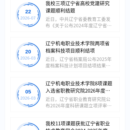
我校三项辽宁省高校党建研究
署，聚焦新质生产力培育、产教
课题顺利结题
22
融合、红色文化传承、跨境电
商、乡村振兴、边境文旅、高职
2026-07
近日，中共辽宁省委教育工委发
思政育人等地方发展重点议题，
布《关于公布2024年度辽宁省高
贴合学校办学特色与区域发展实
校党建研究课题结题名单的通
际，兼具理论价值与实践应用价
知》，我校刘丽丽等三位教师主
值。长期以来，学校高度重视哲
辽宁机电职业技术学院两项省
持的课题全部顺利通过结题验
学社会科学研究，引导教师立足
档案科技项目顺利结项
20
收。长期以来，学校高度重视高
丹东发展需求开展应用型研究。
校党建理论研究，持续鼓励党务
2026-03
近日，辽宁省档案局公布2025年
下一步，学校将规范课题全过程
工作者立足办学实际深耕党建课
度档案科技计划项目结项结果，
管理，督促各课题组扎实推进研
题。下一步，学校将推动本次课
全省共152个项目获批结项，我校
究，...
题研究成果转化落地，以理论研
王婷婷、张琦两位老师主持的项
究赋能基层党建提质增效，以高
辽宁机电职业技术学院8项课题
目均顺利通过审查验收，圆满完
质量党建引领学校事业高质量发
入选省职教研究院2026年度科
05
成结项。其中，王婷婷老师主持
展。高职教育研究所2026年7月
的《丹东抗美援朝历史档案资源
研立项
2026-03
近日，辽宁省职业教育研究院公
22日
活化利用助力辽宁全面振兴新突
布2026年度科研课题立项评审结
破的路径探索》，聚焦红色档案
果，辽宁机电职业技术学院获8项
资源活化利用，为辽宁全面振兴
课题立项，涵盖职业教育改革、
提供档案赋能路径；张琦老师主
我校11项课题获批辽宁省职业
产教融合、专业建设等多个关键
持的《高校教学电子文件单套制