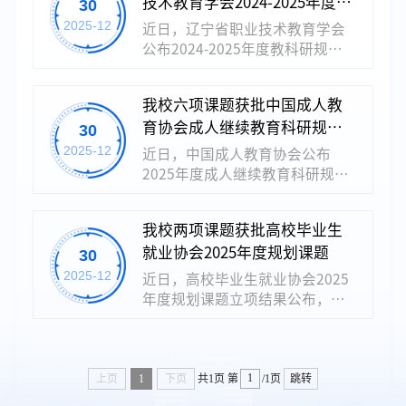
技术教育学会2024-2025年度教
30
领域，彰显学校强劲的科研实力
归档与移交机制研究》，针对高
与教研创新活力。此次立项的8项
科研规划项目
2025-12
近日，辽宁省职业技术教育学会
校教学档案管理实际，探索电子
课题聚焦职业教育高质量发展核
公布2024-2025年度教科研规划
文件单套制管理的实操体系。...
心议题，内容兼具时代性与实践
项目拟立项结果，我校共11项课
性。辽宁机电职业技术学院聚焦
题获批。本次立项课题紧密围绕
职业教育改革热点难点，鼓励教
我校六项课题获批中国成人教
职业教育高质量发展核心任务，
师深耕教学实践、开展应用研
育协会成人继续教育科研规划
30
聚焦产教融合、AI赋能教学、人
究。此次多项课题立项，是学校
才培养模式创新等行业热点与实
2025年度课题
2025-12
近日，中国成人教育协会公布
科研管理、团队建设与教学实践
践难点，涵盖科研课题与教研课
2025年度成人继续教育科研规划
深度融合的成果体现。...
题两大类别。此次11项课题的成
课题立项结果，我校共6项课题成
功立项，是学校教科研实力持续
功获批，标志着学校在继续教育
提升的重要体现，也是教师队伍
我校两项课题获批高校毕业生
领域教科研工作取得新突破。此
科研素养与创新能力的集中展
就业协会2025年度规划课题
30
次立项课题紧扣终身学习体系建
现。下一步，高职教育研究所将
设与继续教育高质量发展时代命
2025-12
近日，高校毕业生就业协会2025
严格按照课题管理要求，加强立
题，立足职业教育特色与社会发
年度规划课题立项结果公布，我
项课题的过程管理与指导，...
展需求开展研究，将为推动继续
校共2项课题成功获批，标志着学
教育教学创新、服务全民终身学
校在高校毕业生就业领域的教科
习提供理论参考与实践支撑。此
研工作取得新进展。此次立项的
次课题立项是对学校科研实力与
课题聚焦高校毕业生就业研究核
上页
1
下页
共1页
第
/1页
跳转
研究方向的认可，后续学校将强
心方向，立足职业教育办学特色