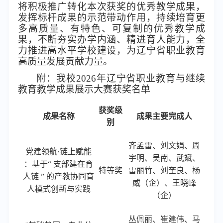
将积极推广转化本次获奖的优秀教学成果，
发挥标杆成果的示范带动作用，持续培育更
多高质量、有特色、可复制的优秀教学成
果，不断夯实办学内涵、精进育人能力，全
力推进高水平学校建设，为辽宁省职业教育
高质量发展贡献力量。
附：我校
2026年辽宁省职业教育与继续
教育教学成果展示大赛获奖名单
获奖级
成果名称
成果主要完成人
别
齐孟雷
、
刘文娟、周
党建领航
·链上赋能
宇明、吴南、武斌、
：基于“ 支部建在育
特等奖
雷丽竹、刘奎良、杨
人链 ” 的产教协同育
威（企）、王晓峰
人模式创新与实践
（企）
丛佩丽
、崔建伟、马