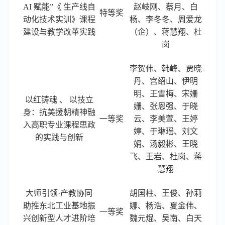
AI 赋能”《 生产线自
赵岐刚、蔡月、白
特等奖
动化技术实训》课程
杨、李冬冬、周爱龙
建设与教学改革实践
（企）、蒋慧翔、杜
岗
李贺伟
、
韩峰、贾晓
丹、宫绍山、伊明
明、王雪梅、宋姗
以红铸魂
、
以技立
姗、张恩强、于晓
身：抗美援朝精神融
一等奖
云、李美萱、王婷
入高职专业课程思政
婷、于琳瑶、刘文
的实践与创新
娟、汤毅彬、王晓
飞、王岩、杜岗、蒋
慧翔
大师引领
·产教协同
胡国柱
、
王俊、孙莉
助推东北工业基地振
娜、杨浩、夏金伟、
一等奖
兴创新型人才进阶培
魏元焜、吴南、白天