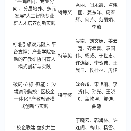
“基础趋同、专业分
秀丽、闫永霞、卢晓
向 、分层培养、多元
特等奖
丽、姜东洋、庞春
发展”人工智能专业
辉、何芳、范丽娟、
群人才培养创新实践
李燕
吴南
、刘文娟、姜云
标准引领双元融入
平
宽、齐孟雷、袁国
台支撑：产业学院驱
特等奖
伟、杨威、于世忠、
动的产教研协同育人
许连阁、李贺伟、王
模式创新与实践
晨日、侯桂林、周建
破局
·立标 ·赋能 ：边
沈会超
、宋艳丽、李
境高职院校“ 区校企
贺伟、孙光、王晓
特等奖
一体化 ”产教融合模
飞、盖乾坤、邹选、
式创新与实践
曲静
于晓云
、
郭海林、许
“ 校企联建 虚实共生
连阁、高山、杨雪、