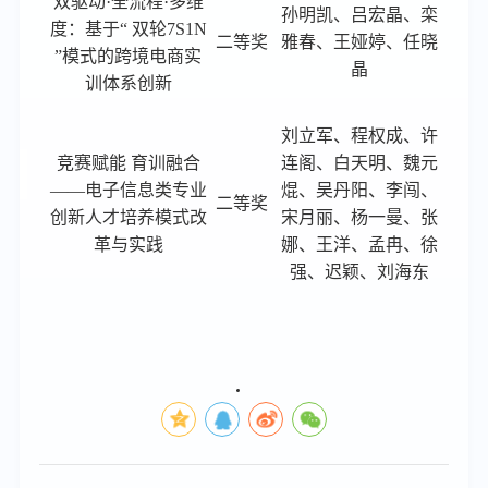
双驱动
·全流程·多维
孙明凯
、吕宏晶、栾
度：基于“ 双轮7S1N
二等奖
雅春、王娅婷、任晓
”模式的跨境电商实
晶
训体系创新
刘立军
、程权成、许
竞赛赋能
育训融合
连阁、白天明、魏元
——电子信息类专业
焜、吴丹阳、李闯、
二等奖
创新人才培养模式改
宋月丽、杨一曼、张
革与实践
娜、王洋、孟冉、徐
强、迟颖、刘海东