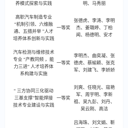
养模式探索与实践
明、马秀丽
高职汽车制造专业
张德虎
、李涛、李明
“机制引领、六维融
一等奖
杰、姜璐婷、丁柏
通、五措并举 ”人才
闻、杨德明、安才
培养体系创新与实践
汽车检测与维修技术
李明杰
、曲奕凝、张
专业
“产教同频 ，能
一等奖
德虎、蔡瑜颖、张克
力三进“ 人才培养体
军、刘建飞、李娇娇
系构建与实施
刘爽
、任晓光、寇艳
“ 三方协同三化驱动
军、周宇明、李新
三基支撑”智能焊接
一等奖
祖、吴九彭、刘丹、
技术专业建设与实践
吴云刚、高洁
吕海珠
、刘文娟、靳