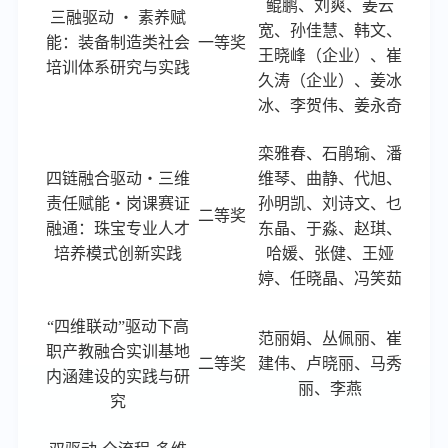
鲲鹏、刘爽、姜云
三融驱动
・
素养赋
宽、孙佳慧、韩文、
能：装备制造类社会
一等奖
王晓峰（企业）、崔
培训体系研究与实践
久涛（企业）、姜冰
冰、李贺伟、姜永奇
栾雅春
、石鹃瑜、潘
四链融合驱动・三维
维琴、曲静、代旭、
责任赋能・岗课赛证
孙明凯、刘诗文、乜
二等奖
融通：珠宝专业人才
东晶、于淼、赵琪、
培养模式创新实践
哈媛、张健、王娅
婷、任晓晶、冯笑茹
“四维联动”驱动下高
范丽娟、丛佩丽、崔
职产教融合实训基地
二等奖
建伟、卢晓丽、马秀
内涵建设的实践与研
丽、李燕
究