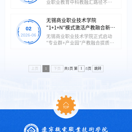
业职业教育中科教融汇路径不
清、机制不健全等问题，探索出
了“以产导研、以研促教”的农科
无锡商业职业技术学院
教融汇发展路径，为同类院校提
“1+1+N”模式激活产教融合新动
02
供了可以借鉴的改革方略与实践
范本，有效助力农业强省建设与
能
2026-06
无锡商业职业技术学院正式启动
乡村振兴。改革历经“三阶跃升”
“专业群+产业园”产教融合提质增
学校坚持改革与研究并进，依托
效工程，以市域产教联合体建设
12个国家级、26个省级重大平台
为抓手，完善专业群与产业群的
深化改革，实现“三阶跃升”。一
耦合机制，系统推进专业群与重
级跃升（2008—2016年），学校
点产业升级适配、师资能力与企
上页
1
下页
共1页
第
/1页
跳转
依托国家示范校项目，开展社会
业实践互通、人才培养与岗位需
服务，与黑龙江省农科院牡丹江
求衔接、技术研发与产业创新协
分院共建实验室与综合试验站；...
同、社会服务与区域发展互促，
全面提升学校关键办学能力，为
地方产业升级提供强有力的人才
与技术支撑。学校依托2025年江
苏省高等教育教改研究课题“高职
院校现代产业学院运行机制研
究”，...