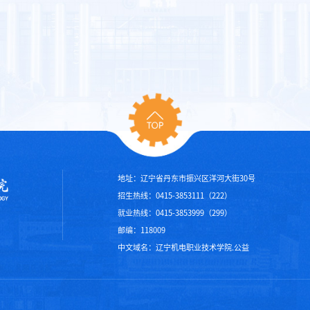
地址：辽宁省丹东市振兴区洋河大街30号
招生热线：0415-3853111（222）
就业热线：0415-3853999（299）
邮编：118009
中文域名：辽宁机电职业技术学院.公益