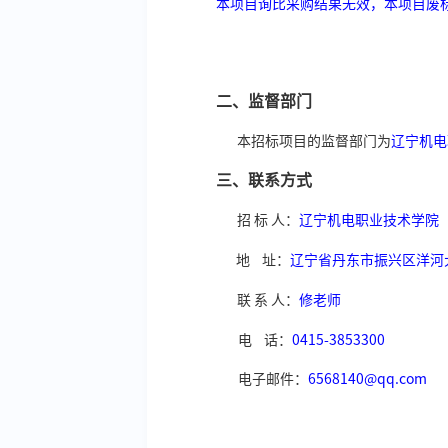
本项目询比采购结果无效，本项目废
二、监督部门
本招标项目的监督部门为
辽宁机电
三、联系方式
招
标
人：
辽宁机电职业技术学院
地
址：
辽宁省丹东市振兴区洋河
联
系
人：
修老师
电
话：
0415-3853300
电子邮件：
6568140@qq.com