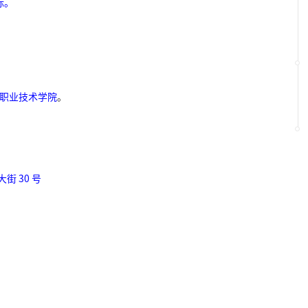
标。
职业技术学院
。
大街
30
号