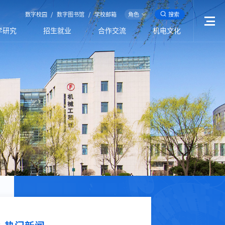
数字校园
/
数字图书馆
/
学校邮箱
角色
搜索
学研究
招生就业
合作交流
机电文化