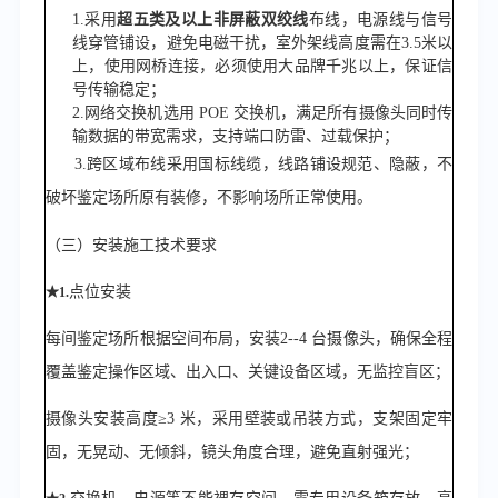
1.
采用
超五类及以上非屏蔽双绞线
布线，电源线与信号
线穿管铺设，避免电磁干扰，
室外架线高度需在
3.5米以
上，使用网桥连接，必须使用大品牌千兆以上，
保证信
号传输稳定；
2.
网络交换机选用
POE 交换机，满足所有摄像头同时传
输数据的带宽需求，支持端口防雷、过载保护；
3.
跨区域布线采用国标线缆，线路铺设规范、隐蔽，不
破坏鉴定场所原有装修，不影响场所正常使用。
（三）
安装施工技术要求
点位安装
★
1.
每间鉴定场所根据空间布局，安装
2--4
台摄像头，确保全程
覆盖鉴定操作区域、出入口、关键设备区域，无监控盲区；
摄像头安装高度
≥
3
米，采用壁装或吊装方式，支架固定牢
固，无晃动、无倾斜，镜头角度合理，避免直射强光；