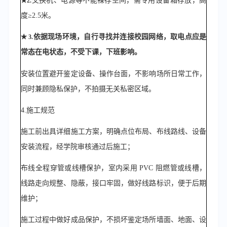
交换机、电源等不能裸存空间，需专用设备箱存放，高
★
2.
度
≥
2.5米。
依据现场环境，自行寻找并连接校园网络，取电点应是
★
3.
常态在电状态，不受下课，下班影响。
安装位置避开鉴定设备、操作台面，不影响场所日常工作，
同时兼顾隐私保护，不拍摄无关私密区域。
4.
施工规范
施工前出具详细施工方案，明确点位布局、布线路线、设备
安装流程，经学院审核通过后施工；
布线全程穿管
或线槽
保护，室内采用
PVC 阻燃管
或线槽
，
线路走向规整、隐蔽，接口牢固，做好线路标识，便于后期
维护；
施工过程中做好成品保护，不损坏鉴定场所墙面、地面、设