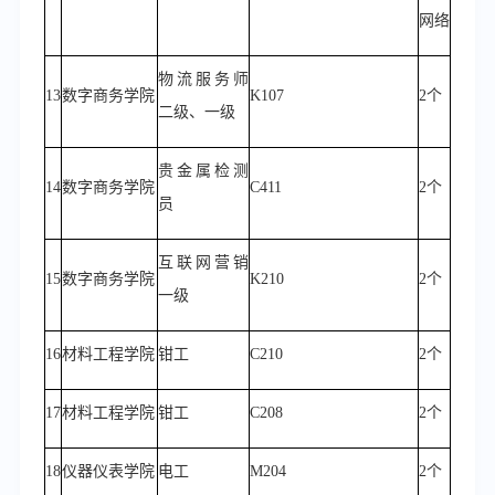
网络
物流服务师
13
数字商务学院
K107
2个
二级、一级
贵金属检测
14
数字商务学院
C411
2个
员
互联网营销
15
数字商务学院
K210
2个
一级
16
材料工程学院
钳工
C210
2个
17
材料工程学院
钳工
C208
2个
18
仪器仪表学院
电工
M204
2个