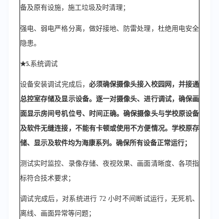
备及原有设施，施工垃圾及时清理；
强电、弱电严格分离，做好接地、防雷处理，杜绝用电安全
隐患。
系统调试
★
5.
设备安装
调试
完成后，
必须确保摄像头接入校园网，并接通
总控室存储及显示设备。
逐一对摄像头、进行调试，确保
画
面显示房间号机位号、时间正确。确保摄像头与学校原设备
及软件无缝连接，不能有卡顿或使用不方便情况。学校原存
储、显示及软件均为海康系列。确保
所有设备正常运行；
测试实时监控、录像存储、夜视效果、画面清晰度、各项指
标符合技术要求；
调试完成后，对系统进行
72 小时不间断试运行，无死机、
离线、画面异常等问题；