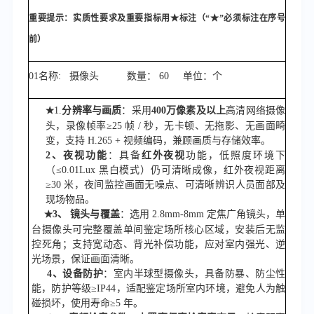
重要提示：实质性要求及重要指标用
★标注（“★”必须标注在序号
前）
01名称:
摄像头
数量：
60
单位：
个
1.
分辨率与画质
：采用
400
万像素及以上
高清网络摄像
★
头，录像帧率
≥25 帧 / 秒，无卡顿、无拖影、无画面畸
变，支持 H.265 + 视频编码，兼顾画质与存储效率。
2、
夜视功能
：具备
红外夜视
功能，低照度环境下
（
≤0.01Lux 黑白模式）仍可清晰成像，红外夜视距离
≥30 米，夜间监控画面无噪点、可清晰辨识人员面部及
现场物品。
3、
镜头与覆盖
：选用
2.8mm-
8
mm 定焦广角镜头，单
★
台摄像头可完整覆盖单间鉴定场所核心区域，安装后无监
控死角；支持宽动态、背光补偿功能，应对室内强光、逆
光场景，保证画面清晰。
4、
设备防护
：室内半球型摄像头，具备防暴、防尘性
能，防护等级
≥IP44，适配鉴定场所室内环境，避免人为触
碰损坏，使用寿命≥5 年。