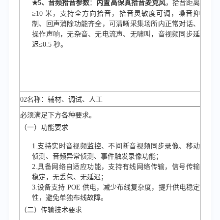
5、
音频拾音参数
：
内置高保真拾音麦克风
，拾音距离
★
≥10 米，支持全方向拾音，拾音灵敏度可调，噪音抑
制、回声消除功能齐全，可清晰采集场所内正常对话、
操作声响，无杂音、无电流声、无啸叫，音视频同步延
迟≤0.5 秒。
02名称：辅材、调试、人工
必须满足下方各种要求。
（
一
）
功能要求
1.
支持实时音视频监控、不间断音视频同步录像、移动
侦测、音频异常侦测、事件触发录像功能；
2.
具备网络自适应功能，支持有线网络传输，信号传输
稳定，无丢包、无延迟；
3.
设备支持
POE 供电，减少布线复杂度，提升供电稳定
性，避免单独布线故障。
（二）
传输技术要
求