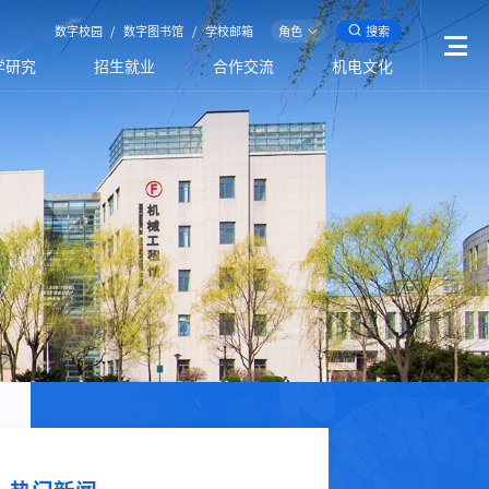
数字校园
/
数字图书馆
/
学校邮箱
角色
搜索
学研究
招生就业
合作交流
机电文化