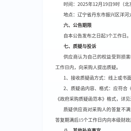
时间：
202
5
年
12
月
19
日
9
时
（北
地点：辽宁省丹东市振兴区洋河
六、公告期限
自本公告发布之日起
3个工作日
七、质疑与投诉
供应商认为自己的权益受到损害
工作日内，向采购人提出质疑。
1、接收质疑函方式：线上或书
2、质疑函内容、格式：应符合
《政府采购质疑函范本》格式，详见
质疑供应商对采购人的答复不满
答复期满后
15个工作日内向本级财
八、其他补充事宜