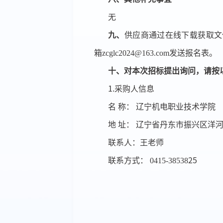
无
九、
供应商通过在线下载获取文
箱
zcglc2024@163.com发送报名表。
十、对本次招标提出询问，请按
1.采购人信息
名
称：
辽宁机电职业技术学院
地
址：
辽宁省丹东市振兴区洋
联系人：王老师
联系方式：
0415-38538
25
资产管