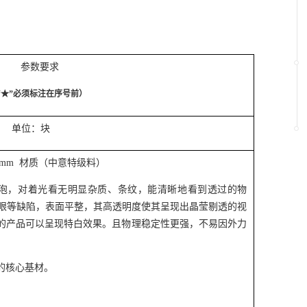
）
参数要求
“★”必须标注在序号前）
0 单位：块
倒角2mm 材质（中意特级料）
泡，对着光看无明显杂质、条纹，能清晰地看到透过的物
眼等缺陷，表面平整，其高透明度使其呈现出晶莹剔透的视
的产品可以呈现特白效果
。
且物理稳定性更强，不易因外力
的核心基材。