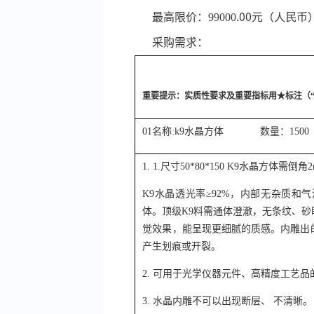
最高限价：
99000
.00
元（人民币
采购需求：
重要提示：实质性要求及重要指标用
★标注（
01名称:k9水晶方体 数量：150
1.
1.尺寸50*80*150 K9水晶方体需
K9水晶透光率≥92%，内部
无
杂质和气
体。顶级
K9料
需
通体澄澈，无条纹、砂
觉效果，能呈现更细腻的质感。
内雕出
产生划痕或开裂
。
2.
可用于光学仪器元件、高精度工艺品
3.
水晶内雕不可以出现断层
、
不清晰。