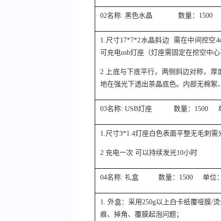
02名称: 黑色水晶 数量：1500
1.尺寸17*7*2水晶斜边 需在中间挖空
可充电usb灯座（灯座需固定在挖空中
2 上底与下底平行，两侧斜边对称，
地在强光下透出茶晶底色。内部无棉絮
03名称: USB灯座 数量：1500
1.尺寸3*1.4灯座白色表面平整无毛刺
2 充电一次 可以持续发光10小时
04名称: 礼盒 数量：1500 单位
1. 外盒：采用250g以上白卡纸覆哑膜/
痕、掉角、覆膜起泡问题；