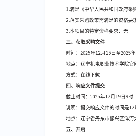
1.满足《中华人民共和国政府采
2.落实采购政策需满足的资格要
3.本项目的特定资格要求：无
三、获取采购文件
时间：
202
5
年
12
月
15
日至
202
5
年
地点：辽宁机电职业技术学院官
方式：在线下载
四、响应文件提交
截止时间：
202
5
年
12
月
19
日
9
时
说明：提交
响应文件的时间是
12
地点：辽宁省丹东市振兴区洋河
五、开启