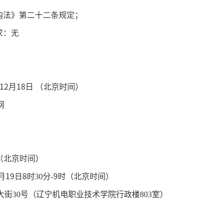
购法》第二十二条规定；
求：无
12
月
18
日
（北京时间）
网
（北京时间）
月
19
日
8
时
30分-
9
时（北京时间）
大街
30号（辽宁机电职业技术学院行政楼803室）