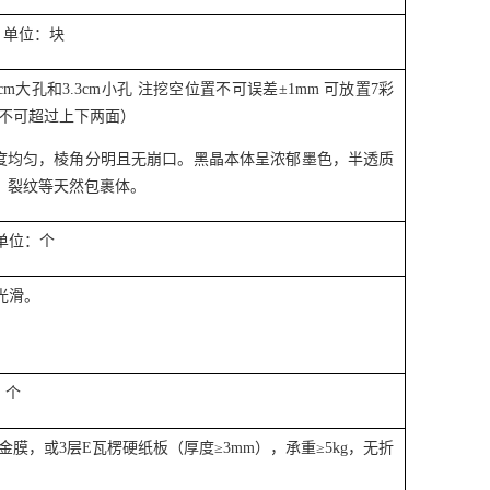
 单位：块
4cm大孔和3.3cm小孔 注挖空位置不可误差±1mm 可放置7彩
心不可超过上下两面）
厚度均匀，棱角分明且无崩口。黑晶本体呈浓郁墨色，半透质
、裂纹等天然包裹体。
 单位：个
需光滑。
：个
烫金膜，或3层E瓦楞硬纸板（厚度≥3mm），承重≥5kg，无折