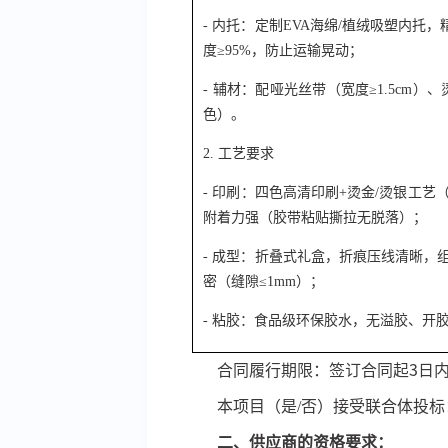
- 内托：定制EVA海绵/植绒吸塑内托
度≥95%，防止运输晃动；
- 辅材：配哑光丝带（宽度≥1.5cm）
色）。
2. 工艺要求
- 印刷：四色高清印刷+烫金/烫银工艺（
附着力强（胶带粘贴撕拉无脱落）；
- 成型：折叠式礼盒，折痕压线清晰，组
密（缝隙≤1mm）；
- 粘胶：食品级环保胶水，无溢胶、开
合同履行期限：签订合同起
3
日
本项目（是
/否）接受联合体投标
二、供应商的资格要求：