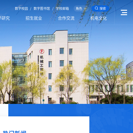
数字校园
/
数字图书馆
/
学校邮箱
角色
搜索
学研究
招生就业
合作交流
机电文化