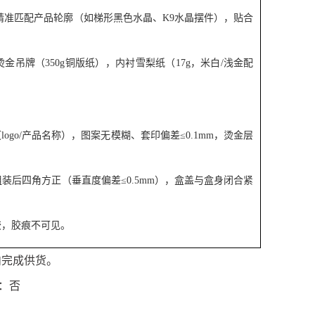
，精准匹配产品轮廓（如梯形黑色水晶、K9水晶摆件），贴合
、烫金吊牌（350g铜版纸），内衬雪梨纸（17g，米白/浅金配
logo/产品名称），图案无模糊、套印偏差≤0.1mm，烫金层
装后四角方正（垂直度偏差≤0.5mm），盒盖与盒身闭合紧
胶，胶痕不可见。
内完成供货。
：否