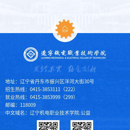
地址：辽宁省丹东市振兴区洋河大街30号
招生热线：0415-3853111（222）
就业热线：0415-3853999（299）
邮编：118009
中文域名：辽宁机电职业技术学院.公益