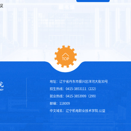
议
地址：辽宁省丹东市振兴区洋河大街30号
招生热线：0415-3853111（222）
就业热线：0415-3853999（299）
邮编：118009
中文域名：辽宁机电职业技术学院.公益