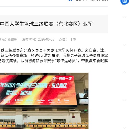
届中国大学生篮球三级联赛（东北赛区）亚军
撰稿：靳鲲鹏
发布时间：2026-06-05
点击：
170
学生篮球三级联赛东北赛区赛事于黑龙江大学火热开赛。来自京、津、
男篮队伍齐聚赛场，经过6天激烈角逐，我校男子篮球队奋勇攻坚拿
最优成绩。队员初海铭获评赛事“最佳运动员”，带队教练靳鲲鹏