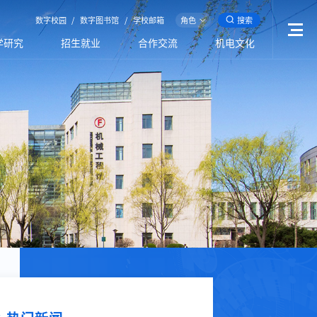
数字校园
/
数字图书馆
/
学校邮箱
角色
搜索
学研究
招生就业
合作交流
机电文化