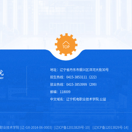
地址：辽宁省丹东市振兴区洋河大街30号
招生热线：0415-3853111（222）
就业热线：0415-3853999（299）
邮编：118009
中文域名：辽宁机电职业技术学院.公益
术学院 [辽-GX-2014-06-0003]
[辽ICP备12013829号-10]
[辽ICP备12013829号-14]