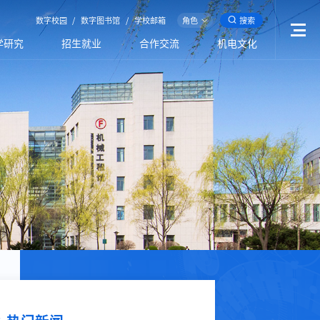
数字校园
/
数字图书馆
/
学校邮箱
角色
搜索
学研究
招生就业
合作交流
机电文化