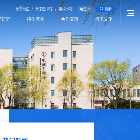
数字校园
/
数字图书馆
/
学校邮箱
角色
搜索
学研究
招生就业
合作交流
机电文化